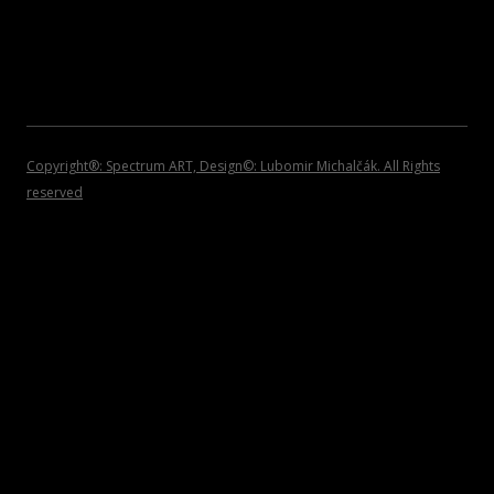
2008
POZVÁNKY
2007
2006
2005
Copyright®: Spectrum ART, Design©: Lubomir Michalčák. All Rights
reserved
2004
2002 – 1999