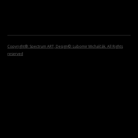
2008
POZVÁNKY
2007
2006
2005
Copyright®: Spectrum ART, Design©: Lubomir Michalčák. All Rights
reserved
2004
2002 – 1999