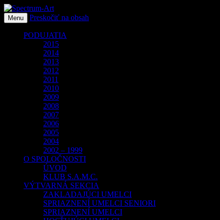
Preskočiť na obsah
O spoločnosti Spectrum Art
Menu
Spectrum-Art
PODUJATIA
2015
2014
2013
2012
2011
2010
2009
2008
2007
2006
2005
2004
2002 – 1999
O SPOLOČNOSTI
ÚVOD
KLUB S.A.M.C.
VÝTVARNÁ SEKCIA
ZAKLADAJÚCI UMELCI
SPRIAZNENÍ UMELCI SENIORI
SPRIAZNENÍ UMELCI