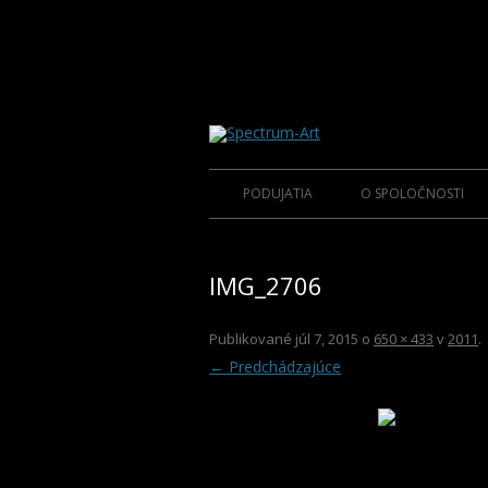
O spoločnosti Spectrum Art
Spectrum-Art
PODUJATIA
O SPOLOČNOSTI
2015
ÚVOD
IMG_2706
2014
KLUB S.A.
2013
Publikované
júl 7, 2015
o
650 × 433
v
2011
.
← Predchádzajúce
2012
2011
2010