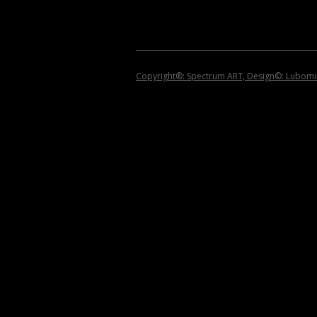
2009
2008
2007
Copyright®: Spectrum ART, Design©: Lubomir 
2006
2005
2004
2002 – 1999