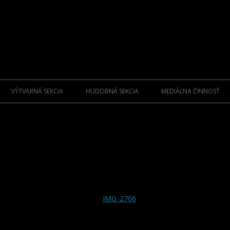
Preskočiť
na
VÝTVARNÁ SEKCIA
HUDOBNÁ SEKCIA
MEDIÁLNA ČINNOSŤ
obsah
ZAKLADAJÚCI UMELCI
FOLKLÓR ZAKLADATELIA
KNIHY
M.C.
SPRIAZNENÍ UMELCI SENIORI
FOLKLÓR OSOBNOSTI
CD NOSIČE
SPRIAZNENÍ UMELCI
ROCK/POP/JAZZ
DVD NOSIČE
HOSŤUJÚCI UMELCI
VIANOČNÉ KOLE
PLAGÁTY
KATALÓGY