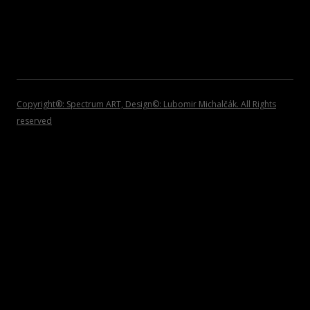
2008
POZVÁNKY
2007
2006
2005
Copyright®: Spectrum ART, Design©: Lubomir Michalčák. All Rights
reserved
2004
2002 – 1999