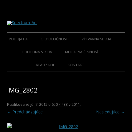
O spoločnosti Spectrum Art
Spectrum-Art
Preskočiť
na
PODUJATIA
O SPOLOČNOSTI
VÝTVARNÁ SEKCIA
obsah
2015
ÚVOD
ZAKLADAJÚCI UMELCI
HUDOBNÁ SEKCIA
MEDIÁLNA ČINNOSŤ
2014
KLUB S.A.M.C.
SPRIAZNENÍ UMELCI SENIOR
FOLKLÓR ZAKLADATELIA
KNIHY
REALIZÁCIE
KONTAKT
2013
SPRIAZNENÍ UMELCI
FOLKLÓR OSOBNOSTI
CD NOSIČE
IMG_2802
2012
HOSŤUJÚCI UMELCI
ROCK/POP/JAZZ
DVD NOSIČE
2011
VIANOČNÉ KOLEKCIE
Publikované
júl 7, 2015
o
650 × 433
v
2011
.
← Predchádzajúce
Nasledujúce →
2010
PLAGÁTY
2009
KATALÓGY