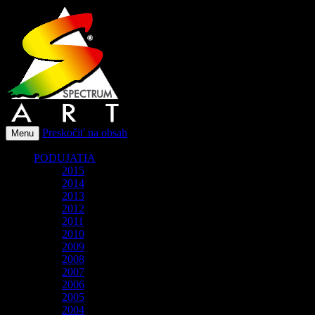
O spoločnosti Spectrum Art
Spectrum-Art
Preskočiť na obsah
Menu
PODUJATIA
2015
2014
2013
2012
2011
2010
2009
2008
2007
2006
2005
2004