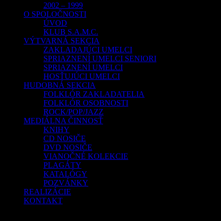
2002 – 1999
O SPOLOČNOSTI
ÚVOD
KLUB S.A.M.C.
VÝTVARNÁ SEKCIA
ZAKLADAJÚCI UMELCI
SPRIAZNENÍ UMELCI SENIORI
SPRIAZNENÍ UMELCI
HOSŤUJÚCI UMELCI
HUDOBNÁ SEKCIA
FOLKLÓR ZAKLADATELIA
FOLKLÓR OSOBNOSTI
ROCK/POP/JAZZ
MEDIÁLNA ČINNOSŤ
KNIHY
CD NOSIČE
DVD NOSIČE
VIANOČNÉ KOLEKCIE
PLAGÁTY
KATALÓGY
POZVÁNKY
REALIZÁCIE
KONTAKT