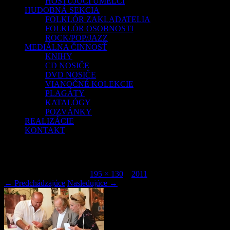
HOSŤUJÚCI UMELCI
HUDOBNÁ SEKCIA
FOLKLÓR ZAKLADATELIA
FOLKLÓR OSOBNOSTI
ROCK/POP/JAZZ
MEDIÁLNA ČINNOSŤ
KNIHY
CD NOSIČE
DVD NOSIČE
VIANOČNÉ KOLEKCIE
PLAGÁTY
KATALÓGY
POZVÁNKY
REALIZÁCIE
KONTAKT
IMG_9300thumb
Publikované
júl 7, 2015
o
195 × 130
v
2011
.
← Predchádzajúce
Nasledujúce →