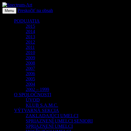
Preskočiť na obsah
O spoločnosti Spectrum Art
Menu
Spectrum-Art
PODUJATIA
2015
2014
2013
2012
2011
2010
2009
2008
2007
2006
2005
2004
2002 – 1999
O SPOLOČNOSTI
ÚVOD
KLUB S.A.M.C.
VÝTVARNÁ SEKCIA
ZAKLADAJÚCI UMELCI
SPRIAZNENÍ UMELCI SENIORI
SPRIAZNENÍ UMELCI