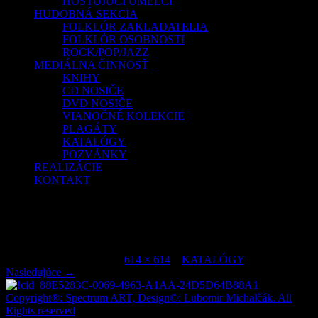
HOSŤUJÚCI UMELCI
HUDOBNÁ SEKCIA
FOLKLÓR ZAKLADATELIA
FOLKLÓR OSOBNOSTI
ROCK/POP/JAZZ
MEDIÁLNA ČINNOSŤ
KNIHY
CD NOSIČE
DVD NOSIČE
VIANOČNÉ KOLEKCIE
PLAGÁTY
KATALÓGY
POZVÁNKY
REALIZÁCIE
KONTAKT
!cid_88E5283C-0069-4963-A1AA-
24D5D64B88A1
Publikované
júl 6, 2015
o
614 × 614
v
KATALÓGY
.
Nasledujúce →
Copyright®: Spectrum ART, Design©: Lubomir Michalčák. All
Rights reserved