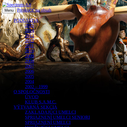
Preskočiť na obsah
O spoločnosti Spectrum Art
Menu
Spectrum-Art
PODUJATIA
2015
2014
2013
2012
2011
2010
2009
2008
2007
2006
2005
2004
2002 – 1999
O SPOLOČNOSTI
ÚVOD
KLUB S.A.M.C.
VÝTVARNÁ SEKCIA
ZAKLADAJÚCI UMELCI
SPRIAZNENÍ UMELCI SENIORI
SPRIAZNENÍ UMELCI