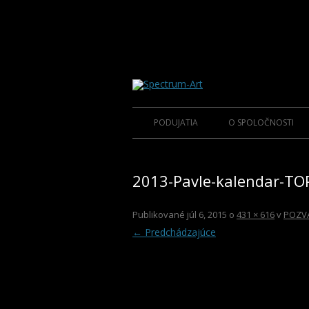
O spoločnosti Spectrum Art
Spectrum-Art
PODUJATIA
O SPOLOČNOSTI
2015
ÚVOD
2013-Pavle-kalendar-TO
2014
KLUB S.A.
2013
Publikované
júl 6, 2015
o
431 × 616
v
POZV
← Predchádzajúce
2012
2011
2010