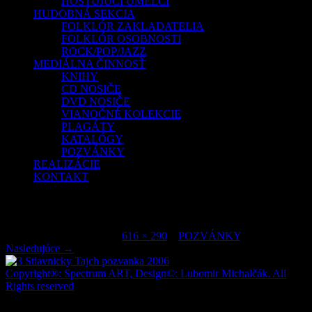
HOSŤUJÚCI UMELCI
HUDOBNÁ SEKCIA
FOLKLÓR ZAKLADATELIA
FOLKLÓR OSOBNOSTI
ROCK/POP/JAZZ
MEDIÁLNA ČINNOSŤ
KNIHY
CD NOSIČE
DVD NOSIČE
VIANOČNÉ KOLEKCIE
PLAGÁTY
KATALÓGY
POZVÁNKY
REALIZÁCIE
KONTAKT
3 Stiavnicky Tajch pozvanka 2006
Publikované
júl 6, 2015
o
616 × 290
v
POZVÁNKY
.
Nasledujúce →
Copyright®: Spectrum ART, Design©: Lubomir Michalčák. All
Rights reserved