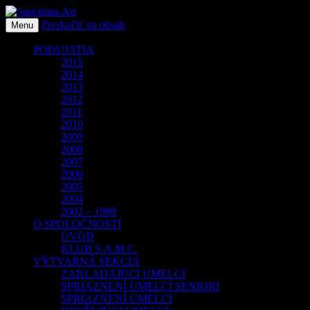
Preskočiť na obsah
O spoločnosti Spectrum Art
Menu
Spectrum-Art
PODUJATIA
2015
2014
2013
2012
2011
2010
2009
2008
2007
2006
2005
2004
2002 – 1999
O SPOLOČNOSTI
ÚVOD
KLUB S.A.M.C.
VÝTVARNÁ SEKCIA
ZAKLADAJÚCI UMELCI
SPRIAZNENÍ UMELCI SENIORI
SPRIAZNENÍ UMELCI