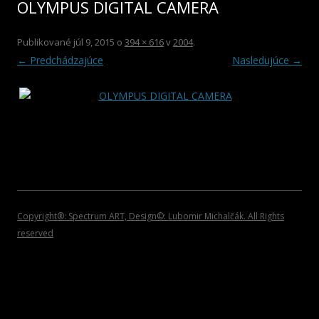
OLYMPUS DIGITAL CAMERA
2012
HOSŤUJÚCI UMELCI
ROCK/POP/JAZZ
DVD NOSIČE
2011
VIANOČNÉ KOLEKCIE
Publikované
júl 9, 2015
o
394 × 616
v
2004
.
← Predchádzajúce
Nasledujúce →
2010
PLAGÁTY
2009
KATALÓGY
2008
POZVÁNKY
2007
2006
2005
Copyright®: Spectrum ART, Design©: Lubomir Michalčák. All Rights
reserved
2004
2002 – 1999