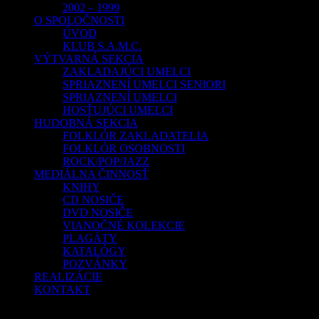
2002 – 1999
O SPOLOČNOSTI
ÚVOD
KLUB S.A.M.C.
VÝTVARNÁ SEKCIA
ZAKLADAJÚCI UMELCI
SPRIAZNENÍ UMELCI SENIORI
SPRIAZNENÍ UMELCI
HOSŤUJÚCI UMELCI
HUDOBNÁ SEKCIA
FOLKLÓR ZAKLADATELIA
FOLKLÓR OSOBNOSTI
ROCK/POP/JAZZ
MEDIÁLNA ČINNOSŤ
KNIHY
CD NOSIČE
DVD NOSIČE
VIANOČNÉ KOLEKCIE
PLAGÁTY
KATALÓGY
POZVÁNKY
REALIZÁCIE
KONTAKT