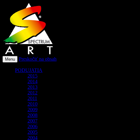
O spoločnosti Spectrum Art
Spectrum-Art
Preskočiť na obsah
Menu
PODUJATIA
2015
2014
2013
2012
2011
2010
2009
2008
2007
2006
2005
2004