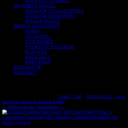
HOSŤUJÚCI UMELCI
HUDOBNÁ SEKCIA
FOLKLÓR ZAKLADATELIA
FOLKLÓR OSOBNOSTI
ROCK/POP/JAZZ
MEDIÁLNA ČINNOSŤ
KNIHY
CD NOSIČE
DVD NOSIČE
VIANOČNÉ KOLEKCIE
PLAGÁTY
KATALÓGY
POZVÁNKY
REALIZÁCIE
KONTAKT
12525622_986067568132683_45910142704
Publikované
január 30, 2016
o
2048 × 1365
v
IVAN PAVLE, víťaz
kategórie maľba Krištálové Krídlo
.
← Predchádzajúce
Nasledujúce →
Copyright®: Spectrum ART, Design©: Lubomir Michalčák. All
Rights reserved