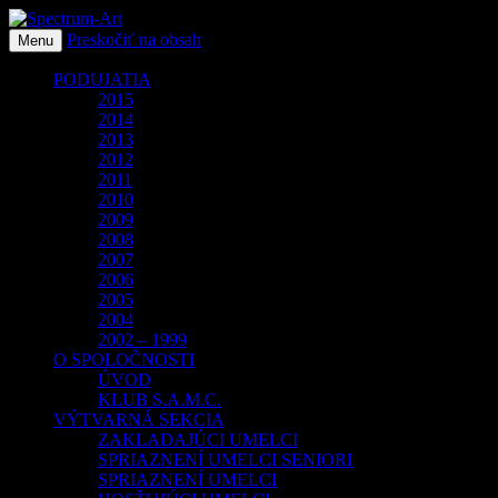
Preskočiť na obsah
O spoločnosti Spectrum Art
Menu
Spectrum-Art
PODUJATIA
2015
2014
2013
2012
2011
2010
2009
2008
2007
2006
2005
2004
2002 – 1999
O SPOLOČNOSTI
ÚVOD
KLUB S.A.M.C.
VÝTVARNÁ SEKCIA
ZAKLADAJÚCI UMELCI
SPRIAZNENÍ UMELCI SENIORI
SPRIAZNENÍ UMELCI