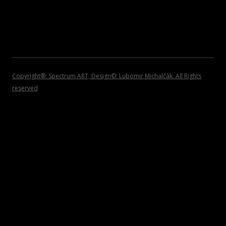
2008
POZVÁNKY
2007
2006
2005
Copyright®: Spectrum ART, Design©: Lubomir Michalčák. All Rights
reserved
2004
2002 – 1999