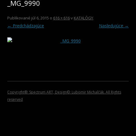
_MG_9990
2012
HOSŤUJÚCI UMELCI
ROCK/POP/JAZZ
DVD NOSIČE
2011
VIANOČNÉ KOLEKCIE
Publikované
júl 6, 2015
o
616 × 616
v
KATALÓGY
.
← Predchádzajúce
Nasledujúce →
2010
PLAGÁTY
2009
KATALÓGY
2008
POZVÁNKY
2007
2006
2005
Copyright®: Spectrum ART, Design©: Lubomir Michalčák. All Rights
reserved
2004
2002 – 1999