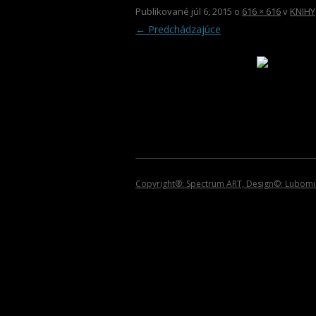
2013
Publikované
júl 6, 2015
o
616 × 616
v
KNIHY
← Predchádzajúce
2012
2011
2010
2009
2008
2007
Copyright®: Spectrum ART, Design©: Lubomir 
2006
2005
2004
2002 – 1999