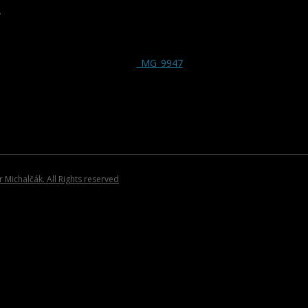
SPRIAZNENÍ UMELCI
ROCK/POP/JAZZ
DVD NOSIČE
.
HOSŤUJÚCI UMELCI
VIANOČNÉ KOLE
PLAGÁTY
KATALÓGY
POZVÁNKY
Michalčák. All Rights reserved