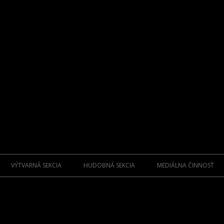
Preskočiť
na
VÝTVARNÁ SEKCIA
HUDOBNÁ SEKCIA
MEDIÁLNA ČINNOSŤ
obsah
ZAKLADAJÚCI UMELCI
FOLKLÓR ZAKLADATELIA
KNIHY
M.C.
SPRIAZNENÍ UMELCI SENIORI
FOLKLÓR OSOBNOSTI
CD NOSIČE