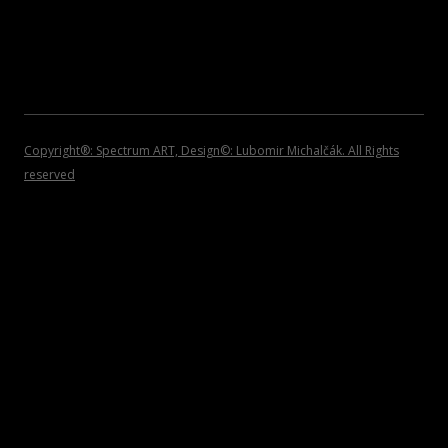
2008
POZVÁNKY
2007
2006
2005
Copyright®: Spectrum ART, Design©: Lubomir Michalčák. All Rights
reserved
2004
2002 – 1999