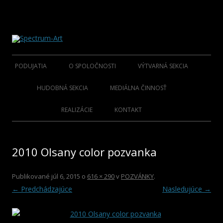
O spoločnosti Spectrum Art
Spectrum-Art
Preskočiť
na
PODUJATIA
O SPOLOČNOSTI
VÝTVARNÁ SEKCIA
obsah
2015
ÚVOD
ZAKLADAJÚCI UMELCI
HUDOBNÁ SEKCIA
MEDIÁLNA ČINNOSŤ
2014
KLUB S.A.M.C.
SPRIAZNENÍ UMELCI SENIOR
FOLKLÓR ZAKLADATELIA
KNIHY
REALIZÁCIE
KONTAKT
2013
SPRIAZNENÍ UMELCI
FOLKLÓR OSOBNOSTI
CD NOSIČE
2010 Olsany color pozvanka
2012
HOSŤUJÚCI UMELCI
ROCK/POP/JAZZ
DVD NOSIČE
2011
VIANOČNÉ KOLEKCIE
Publikované
júl 6, 2015
o
616 × 290
v
POZVÁNKY
.
← Predchádzajúce
Nasledujúce →
2010
PLAGÁTY
2009
KATALÓGY