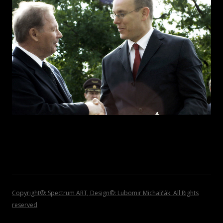
2008
POZVÁNKY
2007
2006
2005
2004
2002 – 1999
Copyright®: Spectrum ART, Design©: Lubomir Michalčák. All Rights
reserved