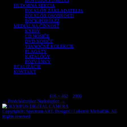
HOSŤUJÚCI UMELCI
HUDOBNÁ SEKCIA
FOLKLÓR ZAKLADATELIA
FOLKLÓR OSOBNOSTI
ROCK/POP/JAZZ
MEDIÁLNA ČINNOSŤ
KNIHY
CD NOSIČE
DVD NOSIČE
VIANOČNÉ KOLEKCIE
PLAGÁTY
KATALÓGY
POZVÁNKY
REALIZÁCIE
KONTAKT
OLYMPUS DIGITAL CAMERA
Publikované
júl 9, 2015
o
616 × 462
v
2006
.
← Predchádzajúce
Nasledujúce →
Copyright®: Spectrum ART, Design©: Lubomir Michalčák. All
Rights reserved