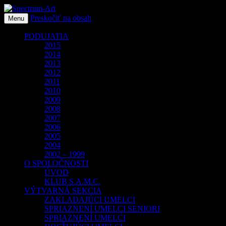
Preskočiť na obsah
O spoločnosti Spectrum Art
Menu
Spectrum-Art
PODUJATIA
2015
2014
2013
2012
2011
2010
2009
2008
2007
2006
2005
2004
2002 – 1999
O SPOLOČNOSTI
ÚVOD
KLUB S.A.M.C.
VÝTVARNÁ SEKCIA
ZAKLADAJÚCI UMELCI
SPRIAZNENÍ UMELCI SENIORI
SPRIAZNENÍ UMELCI