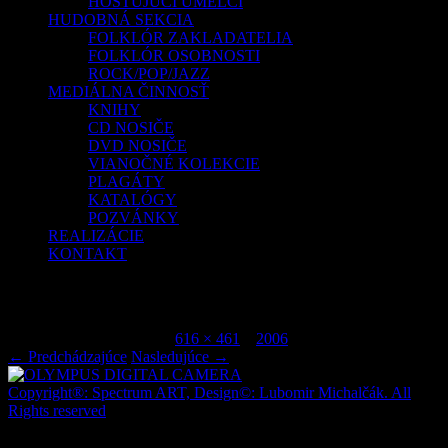
HOSŤUJÚCI UMELCI
HUDOBNÁ SEKCIA
FOLKLÓR ZAKLADATELIA
FOLKLÓR OSOBNOSTI
ROCK/POP/JAZZ
MEDIÁLNA ČINNOSŤ
KNIHY
CD NOSIČE
DVD NOSIČE
VIANOČNÉ KOLEKCIE
PLAGÁTY
KATALÓGY
POZVÁNKY
REALIZÁCIE
KONTAKT
OLYMPUS DIGITAL CAMERA
Publikované
júl 9, 2015
o
616 × 461
v
2006
.
← Predchádzajúce
Nasledujúce →
Copyright®: Spectrum ART, Design©: Lubomir Michalčák. All
Rights reserved