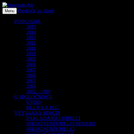
Preskočiť na obsah
O spoločnosti Spectrum Art
Menu
Spectrum-Art
PODUJATIA
2015
2014
2013
2012
2011
2010
2009
2008
2007
2006
2005
2004
2002 – 1999
O SPOLOČNOSTI
ÚVOD
KLUB S.A.M.C.
VÝTVARNÁ SEKCIA
ZAKLADAJÚCI UMELCI
SPRIAZNENÍ UMELCI SENIORI
SPRIAZNENÍ UMELCI