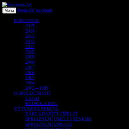
Preskočiť na obsah
O spoločnosti Spectrum Art
Menu
Spectrum-Art
PODUJATIA
2015
2014
2013
2012
2011
2010
2009
2008
2007
2006
2005
2004
2002 – 1999
O SPOLOČNOSTI
ÚVOD
KLUB S.A.M.C.
VÝTVARNÁ SEKCIA
ZAKLADAJÚCI UMELCI
SPRIAZNENÍ UMELCI SENIORI
SPRIAZNENÍ UMELCI