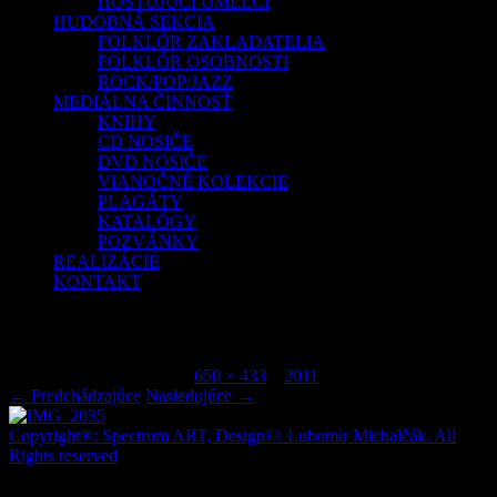
HOSŤUJÚCI UMELCI
HUDOBNÁ SEKCIA
FOLKLÓR ZAKLADATELIA
FOLKLÓR OSOBNOSTI
ROCK/POP/JAZZ
MEDIÁLNA ČINNOSŤ
KNIHY
CD NOSIČE
DVD NOSIČE
VIANOČNÉ KOLEKCIE
PLAGÁTY
KATALÓGY
POZVÁNKY
REALIZÁCIE
KONTAKT
IMG_2035
Publikované
júl 7, 2015
o
650 × 433
v
2011
.
← Predchádzajúce
Nasledujúce →
Copyright®: Spectrum ART, Design©: Lubomir Michalčák. All
Rights reserved