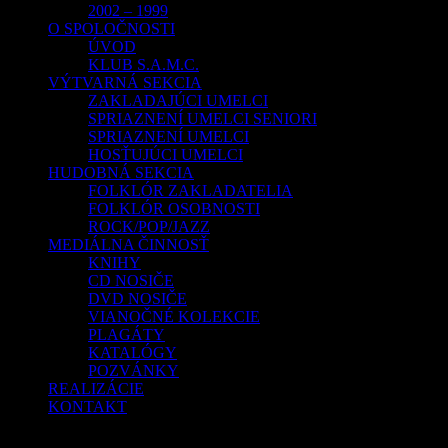
2002 – 1999
O SPOLOČNOSTI
ÚVOD
KLUB S.A.M.C.
VÝTVARNÁ SEKCIA
ZAKLADAJÚCI UMELCI
SPRIAZNENÍ UMELCI SENIORI
SPRIAZNENÍ UMELCI
HOSŤUJÚCI UMELCI
HUDOBNÁ SEKCIA
FOLKLÓR ZAKLADATELIA
FOLKLÓR OSOBNOSTI
ROCK/POP/JAZZ
MEDIÁLNA ČINNOSŤ
KNIHY
CD NOSIČE
DVD NOSIČE
VIANOČNÉ KOLEKCIE
PLAGÁTY
KATALÓGY
POZVÁNKY
REALIZÁCIE
KONTAKT