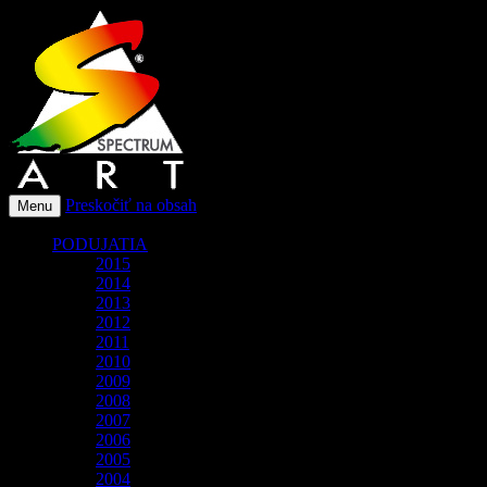
O spoločnosti Spectrum Art
Spectrum-Art
Preskočiť na obsah
Menu
PODUJATIA
2015
2014
2013
2012
2011
2010
2009
2008
2007
2006
2005
2004