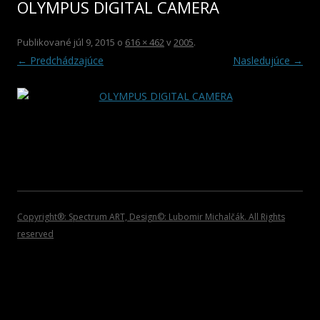
OLYMPUS DIGITAL CAMERA
2012
HOSŤUJÚCI UMELCI
ROCK/POP/JAZZ
DVD NOSIČE
2011
VIANOČNÉ KOLEKCIE
Publikované
júl 9, 2015
o
616 × 462
v
2005
.
← Predchádzajúce
Nasledujúce →
2010
PLAGÁTY
2009
KATALÓGY
2008
POZVÁNKY
2007
2006
2005
Copyright®: Spectrum ART, Design©: Lubomir Michalčák. All Rights
reserved
2004
2002 – 1999