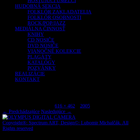
HOSŤUJÚCI UMELCI
HUDOBNÁ SEKCIA
FOLKLÓR ZAKLADATELIA
FOLKLÓR OSOBNOSTI
ROCK/POP/JAZZ
MEDIÁLNA ČINNOSŤ
KNIHY
CD NOSIČE
DVD NOSIČE
VIANOČNÉ KOLEKCIE
PLAGÁTY
KATALÓGY
POZVÁNKY
REALIZÁCIE
KONTAKT
OLYMPUS DIGITAL CAMERA
Publikované
júl 9, 2015
o
616 × 462
v
2005
.
← Predchádzajúce
Nasledujúce →
Copyright®: Spectrum ART, Design©: Lubomir Michalčák. All
Rights reserved