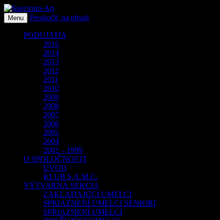
Preskočiť na obsah
O spoločnosti Spectrum Art
Menu
Spectrum-Art
PODUJATIA
2015
2014
2013
2012
2011
2010
2009
2008
2007
2006
2005
2004
2002 – 1999
O SPOLOČNOSTI
ÚVOD
KLUB S.A.M.C.
VÝTVARNÁ SEKCIA
ZAKLADAJÚCI UMELCI
SPRIAZNENÍ UMELCI SENIORI
SPRIAZNENÍ UMELCI