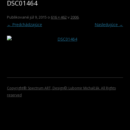
DSC01464
2012
HOSŤUJÚCI UMELCI
ROCK/POP/JAZZ
DVD NOSIČE
2011
VIANOČNÉ KOLEKCIE
Publikované
júl 9, 2015
o
616 × 462
v
2006
.
← Predchádzajúce
Nasledujúce →
2010
PLAGÁTY
2009
KATALÓGY
2008
POZVÁNKY
2007
2006
2005
Copyright®: Spectrum ART, Design©: Lubomir Michalčák. All Rights
reserved
2004
2002 – 1999