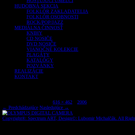
HOSŤUJÚCI UMELCI
HUDOBNÁ SEKCIA
FOLKLÓR ZAKLADATELIA
FOLKLÓR OSOBNOSTI
ROCK/POP/JAZZ
MEDIÁLNA ČINNOSŤ
KNIHY
CD NOSIČE
DVD NOSIČE
VIANOČNÉ KOLEKCIE
PLAGÁTY
KATALÓGY
POZVÁNKY
REALIZÁCIE
KONTAKT
OLYMPUS DIGITAL CAMERA
Publikované
júl 9, 2015
o
616 × 462
v
2006
.
← Predchádzajúce
Nasledujúce →
Copyright®: Spectrum ART, Design©: Lubomir Michalčák. All Right