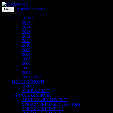
Preskočiť na obsah
O spoločnosti Spectrum Art
Menu
Spectrum-Art
PODUJATIA
2015
2014
2013
2012
2011
2010
2009
2008
2007
2006
2005
2004
2002 – 1999
O SPOLOČNOSTI
ÚVOD
KLUB S.A.M.C.
VÝTVARNÁ SEKCIA
ZAKLADAJÚCI UMELCI
SPRIAZNENÍ UMELCI SENIORI
SPRIAZNENÍ UMELCI