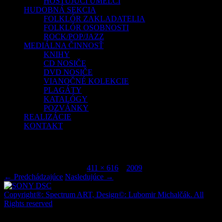
HOSŤUJÚCI UMELCI
HUDOBNÁ SEKCIA
FOLKLÓR ZAKLADATELIA
FOLKLÓR OSOBNOSTI
ROCK/POP/JAZZ
MEDIÁLNA ČINNOSŤ
KNIHY
CD NOSIČE
DVD NOSIČE
VIANOČNÉ KOLEKCIE
PLAGÁTY
KATALÓGY
POZVÁNKY
REALIZÁCIE
KONTAKT
SONY DSC
Publikované
júl 8, 2015
o
411 × 616
v
2009
.
← Predchádzajúce
Nasledujúce →
Copyright®: Spectrum ART, Design©: Lubomir Michalčák. All
Rights reserved