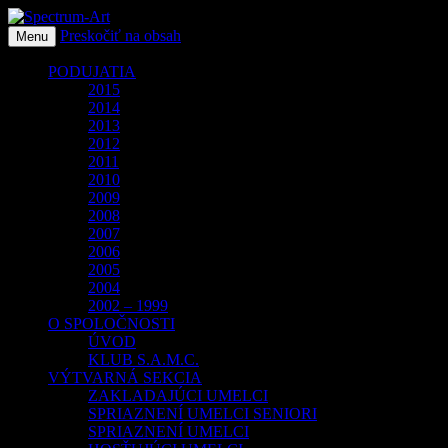
Preskočiť na obsah
O spoločnosti Spectrum Art
Menu
Spectrum-Art
PODUJATIA
2015
2014
2013
2012
2011
2010
2009
2008
2007
2006
2005
2004
2002 – 1999
O SPOLOČNOSTI
ÚVOD
KLUB S.A.M.C.
VÝTVARNÁ SEKCIA
ZAKLADAJÚCI UMELCI
SPRIAZNENÍ UMELCI SENIORI
SPRIAZNENÍ UMELCI