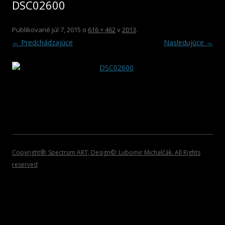
DSC02600
2012
HOSŤUJÚCI UMELCI
ROCK/POP/JAZZ
DVD NOSIČE
2011
VIANOČNÉ KOLEKCIE
Publikované
júl 7, 2015
o
616 × 462
v
2013
.
← Predchádzajúce
Nasledujúce →
2010
PLAGÁTY
2009
KATALÓGY
2008
POZVÁNKY
2007
2006
2005
Copyright®: Spectrum ART, Design©: Lubomir Michalčák. All Rights
reserved
2004
2002 – 1999