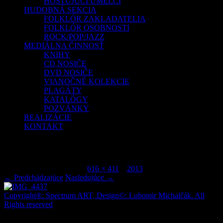
HOSŤUJÚCI UMELCI
HUDOBNÁ SEKCIA
FOLKLÓR ZAKLADATELIA
FOLKLÓR OSOBNOSTI
ROCK/POP/JAZZ
MEDIÁLNA ČINNOSŤ
KNIHY
CD NOSIČE
DVD NOSIČE
VIANOČNÉ KOLEKCIE
PLAGÁTY
KATALÓGY
POZVÁNKY
REALIZÁCIE
KONTAKT
IMG_4437
Publikované
júl 7, 2015
o
616 × 411
v
2013
.
← Predchádzajúce
Nasledujúce →
Copyright®: Spectrum ART, Design©: Lubomir Michalčák. All
Rights reserved