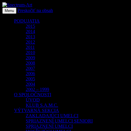
Preskočiť na obsah
O spoločnosti Spectrum Art
Menu
Spectrum-Art
PODUJATIA
2015
2014
2013
2012
2011
2010
2009
2008
2007
2006
2005
2004
2002 – 1999
O SPOLOČNOSTI
ÚVOD
KLUB S.A.M.C.
VÝTVARNÁ SEKCIA
ZAKLADAJÚCI UMELCI
SPRIAZNENÍ UMELCI SENIORI
SPRIAZNENÍ UMELCI