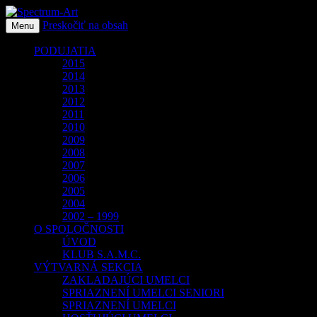
Preskočiť na obsah
O spoločnosti Spectrum Art
Menu
Spectrum-Art
PODUJATIA
2015
2014
2013
2012
2011
2010
2009
2008
2007
2006
2005
2004
2002 – 1999
O SPOLOČNOSTI
ÚVOD
KLUB S.A.M.C.
VÝTVARNÁ SEKCIA
ZAKLADAJÚCI UMELCI
SPRIAZNENÍ UMELCI SENIORI
SPRIAZNENÍ UMELCI