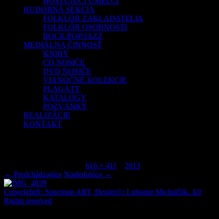
HOSŤUJÚCI UMELCI
HUDOBNÁ SEKCIA
FOLKLÓR ZAKLADATELIA
FOLKLÓR OSOBNOSTI
ROCK/POP/JAZZ
MEDIÁLNA ČINNOSŤ
KNIHY
CD NOSIČE
DVD NOSIČE
VIANOČNÉ KOLEKCIE
PLAGÁTY
KATALÓGY
POZVÁNKY
REALIZÁCIE
KONTAKT
IMG_4839
Publikované
júl 7, 2015
o
616 × 411
v
2013
.
← Predchádzajúce
Nasledujúce →
Copyright®: Spectrum ART, Design©: Lubomir Michalčák. All
Rights reserved