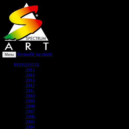
O spoločnosti Spectrum Art
Spectrum-Art
Preskočiť na obsah
Menu
PODUJATIA
2015
2014
2013
2012
2011
2010
2009
2008
2007
2006
2005
2004