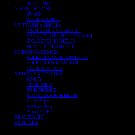
2002 – 1999
O SPOLOČNOSTI
ÚVOD
KLUB S.A.M.C.
VÝTVARNÁ SEKCIA
ZAKLADAJÚCI UMELCI
SPRIAZNENÍ UMELCI SENIORI
SPRIAZNENÍ UMELCI
HOSŤUJÚCI UMELCI
HUDOBNÁ SEKCIA
FOLKLÓR ZAKLADATELIA
FOLKLÓR OSOBNOSTI
ROCK/POP/JAZZ
MEDIÁLNA ČINNOSŤ
KNIHY
CD NOSIČE
DVD NOSIČE
VIANOČNÉ KOLEKCIE
PLAGÁTY
KATALÓGY
POZVÁNKY
REALIZÁCIE
KONTAKT