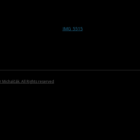
SPRIAZNENÍ UMELCI
ROCK/POP/JAZZ
DVD NOSIČE
HOSŤUJÚCI UMELCI
VIANOČNÉ KOLE
PLAGÁTY
KATALÓGY
POZVÁNKY
Michalčák. All Rights reserved