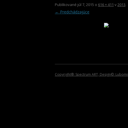
2013
Publikované
júl 7, 2015
o
616 × 411
v
2013
.
← Predchádzajúce
2012
2011
2010
2009
2008
2007
Copyright®: Spectrum ART, Design©: Lubomir 
2006
2005
2004
2002 – 1999