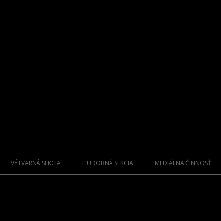
Preskočiť
na
VÝTVARNÁ SEKCIA
HUDOBNÁ SEKCIA
MEDIÁLNA ČINNOSŤ
obsah
ZAKLADAJÚCI UMELCI
FOLKLÓR ZAKLADATELIA
KNIHY
M.C.
SPRIAZNENÍ UMELCI SENIORI
FOLKLÓR OSOBNOSTI
CD NOSIČE