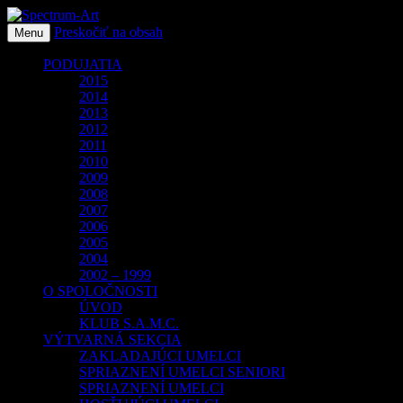
Preskočiť na obsah
O spoločnosti Spectrum Art
Menu
Spectrum-Art
PODUJATIA
2015
2014
2013
2012
2011
2010
2009
2008
2007
2006
2005
2004
2002 – 1999
O SPOLOČNOSTI
ÚVOD
KLUB S.A.M.C.
VÝTVARNÁ SEKCIA
ZAKLADAJÚCI UMELCI
SPRIAZNENÍ UMELCI SENIORI
SPRIAZNENÍ UMELCI