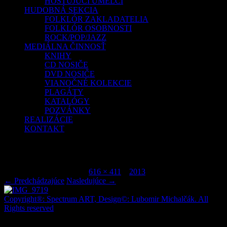
HOSŤUJÚCI UMELCI
HUDOBNÁ SEKCIA
FOLKLÓR ZAKLADATELIA
FOLKLÓR OSOBNOSTI
ROCK/POP/JAZZ
MEDIÁLNA ČINNOSŤ
KNIHY
CD NOSIČE
DVD NOSIČE
VIANOČNÉ KOLEKCIE
PLAGÁTY
KATALÓGY
POZVÁNKY
REALIZÁCIE
KONTAKT
IMG_9719
Publikované
júl 7, 2015
o
616 × 411
v
2013
.
← Predchádzajúce
Nasledujúce →
Copyright®: Spectrum ART, Design©: Lubomir Michalčák. All
Rights reserved