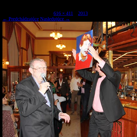
IMG_9740
Publikované
júl 7, 2015
o
616 × 411
v
2013
.
← Predchádzajúce
Nasledujúce →