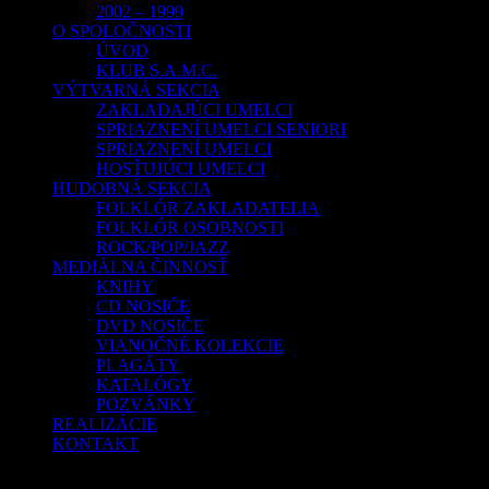
2002 – 1999
O SPOLOČNOSTI
ÚVOD
KLUB S.A.M.C.
VÝTVARNÁ SEKCIA
ZAKLADAJÚCI UMELCI
SPRIAZNENÍ UMELCI SENIORI
SPRIAZNENÍ UMELCI
HOSŤUJÚCI UMELCI
HUDOBNÁ SEKCIA
FOLKLÓR ZAKLADATELIA
FOLKLÓR OSOBNOSTI
ROCK/POP/JAZZ
MEDIÁLNA ČINNOSŤ
KNIHY
CD NOSIČE
DVD NOSIČE
VIANOČNÉ KOLEKCIE
PLAGÁTY
KATALÓGY
POZVÁNKY
REALIZÁCIE
KONTAKT