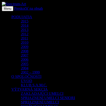
Preskočiť na obsah
O spoločnosti Spectrum Art
Menu
Spectrum-Art
PODUJATIA
2015
2014
2013
2012
2011
2010
2009
2008
2007
2006
2005
2004
2002 – 1999
O SPOLOČNOSTI
ÚVOD
KLUB S.A.M.C.
VÝTVARNÁ SEKCIA
ZAKLADAJÚCI UMELCI
SPRIAZNENÍ UMELCI SENIORI
SPRIAZNENÍ UMELCI