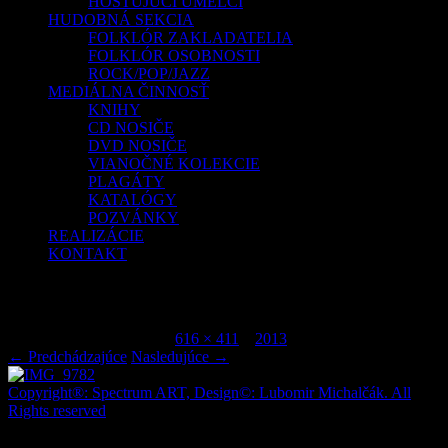
HOSŤUJÚCI UMELCI
HUDOBNÁ SEKCIA
FOLKLÓR ZAKLADATELIA
FOLKLÓR OSOBNOSTI
ROCK/POP/JAZZ
MEDIÁLNA ČINNOSŤ
KNIHY
CD NOSIČE
DVD NOSIČE
VIANOČNÉ KOLEKCIE
PLAGÁTY
KATALÓGY
POZVÁNKY
REALIZÁCIE
KONTAKT
IMG_9782
Publikované
júl 7, 2015
o
616 × 411
v
2013
.
← Predchádzajúce
Nasledujúce →
Copyright®: Spectrum ART, Design©: Lubomir Michalčák. All
Rights reserved