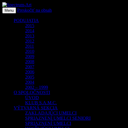
Preskočiť na obsah
O spoločnosti Spectrum Art
Menu
Spectrum-Art
PODUJATIA
2015
2014
2013
2012
2011
2010
2009
2008
2007
2006
2005
2004
2002 – 1999
O SPOLOČNOSTI
ÚVOD
KLUB S.A.M.C.
VÝTVARNÁ SEKCIA
ZAKLADAJÚCI UMELCI
SPRIAZNENÍ UMELCI SENIORI
SPRIAZNENÍ UMELCI