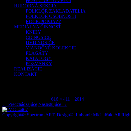
HOSŤUJÚCI UMELCI
HUDOBNÁ SEKCIA
FOLKLÓR ZAKLADATELIA
FOLKLÓR OSOBNOSTI
ROCK/POP/JAZZ
MEDIÁLNA ČINNOSŤ
KNIHY
CD NOSIČE
DVD NOSIČE
VIANOČNÉ KOLEKCIE
PLAGÁTY
KATALÓGY
POZVÁNKY
REALIZÁCIE
KONTAKT
IMG_4467
Publikované
júl 6, 2015
o
616 × 411
v
2014
.
← Predchádzajúce
Nasledujúce →
Copyright®: Spectrum ART, Design©: Lubomir Michalčák. All Right