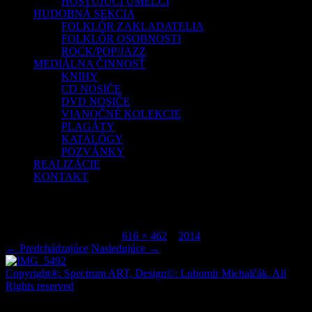
HOSŤUJÚCI UMELCI
HUDOBNÁ SEKCIA
FOLKLÓR ZAKLADATELIA
FOLKLÓR OSOBNOSTI
ROCK/POP/JAZZ
MEDIÁLNA ČINNOSŤ
KNIHY
CD NOSIČE
DVD NOSIČE
VIANOČNÉ KOLEKCIE
PLAGÁTY
KATALÓGY
POZVÁNKY
REALIZÁCIE
KONTAKT
IMG_5492
Publikované
júl 6, 2015
o
616 × 462
v
2014
.
← Predchádzajúce
Nasledujúce →
Copyright®: Spectrum ART, Design©: Lubomir Michalčák. All
Rights reserved