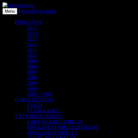
Preskočiť na obsah
O spoločnosti Spectrum Art
Menu
Spectrum-Art
PODUJATIA
2015
2014
2013
2012
2011
2010
2009
2008
2007
2006
2005
2004
2002 – 1999
O SPOLOČNOSTI
ÚVOD
KLUB S.A.M.C.
VÝTVARNÁ SEKCIA
ZAKLADAJÚCI UMELCI
SPRIAZNENÍ UMELCI SENIORI
SPRIAZNENÍ UMELCI