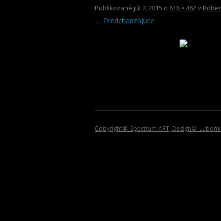
2013
Publikované
júl 7, 2015
o
616 × 462
v
Róber
← Predchádzajúce
2012
2011
2010
2009
2008
2007
Copyright®: Spectrum ART, Design©: Lubomir 
2006
2005
2004
2002 – 1999