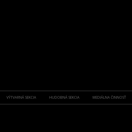
Preskočiť
na
VÝTVARNÁ SEKCIA
HUDOBNÁ SEKCIA
MEDIÁLNA ČINNOSŤ
obsah
ZAKLADAJÚCI UMELCI
FOLKLÓR ZAKLADATELIA
KNIHY
M.C.
SPRIAZNENÍ UMELCI SENIORI
FOLKLÓR OSOBNOSTI
CD NOSIČE