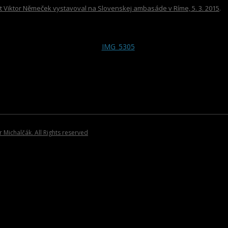
SPRIAZNENÍ UMELCI
ROCK/POP/JAZZ
DVD NOSIČE
t Viktor Němeček vystavoval na Slovenskej ambasáde v Ríme, 5. 3. 2015
.
HOSŤUJÚCI UMELCI
VIANOČNÉ KOLE
PLAGÁTY
KATALÓGY
POZVÁNKY
Michalčák. All Rights reserved