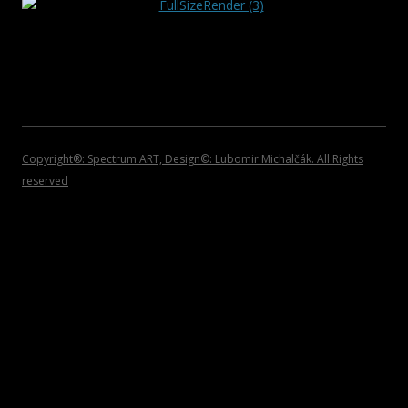
2008
POZVÁNKY
2007
2006
2005
Copyright®: Spectrum ART, Design©: Lubomir Michalčák. All Rights
2004
reserved
2002 – 1999