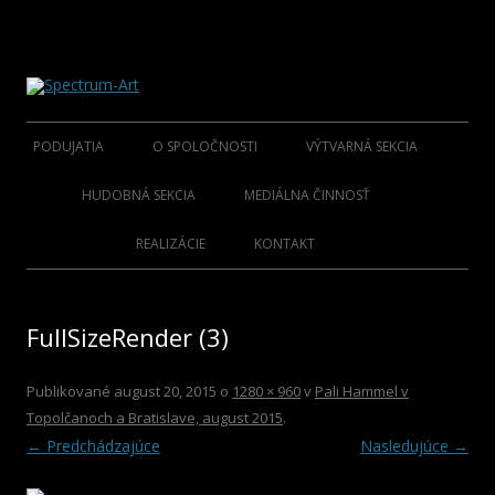
O spoločnosti Spectrum Art
Spectrum-Art
Preskočiť
na
PODUJATIA
O SPOLOČNOSTI
VÝTVARNÁ SEKCIA
obsah
2015
ÚVOD
ZAKLADAJÚCI UMELCI
HUDOBNÁ SEKCIA
MEDIÁLNA ČINNOSŤ
2014
KLUB S.A.M.C.
SPRIAZNENÍ UMELCI SENIOR
FOLKLÓR ZAKLADATELIA
KNIHY
REALIZÁCIE
KONTAKT
2013
SPRIAZNENÍ UMELCI
FOLKLÓR OSOBNOSTI
CD NOSIČE
FullSizeRender (3)
2012
HOSŤUJÚCI UMELCI
ROCK/POP/JAZZ
DVD NOSIČE
2011
VIANOČNÉ KOLEKCIE
Publikované
august 20, 2015
o
1280 × 960
v
Pali Hammel v
Topolčanoch a Bratislave, august 2015
.
2010
PLAGÁTY
← Predchádzajúce
Nasledujúce →
2009
KATALÓGY