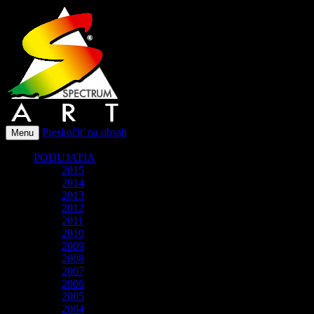
O spoločnosti Spectrum Art
Spectrum-Art
Preskočiť na obsah
Menu
PODUJATIA
2015
2014
2013
2012
2011
2010
2009
2008
2007
2006
2005
2004