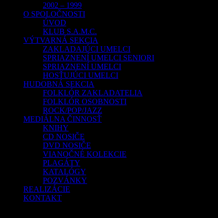
2002 – 1999
O SPOLOČNOSTI
ÚVOD
KLUB S.A.M.C.
VÝTVARNÁ SEKCIA
ZAKLADAJÚCI UMELCI
SPRIAZNENÍ UMELCI SENIORI
SPRIAZNENÍ UMELCI
HOSŤUJÚCI UMELCI
HUDOBNÁ SEKCIA
FOLKLÓR ZAKLADATELIA
FOLKLÓR OSOBNOSTI
ROCK/POP/JAZZ
MEDIÁLNA ČINNOSŤ
KNIHY
CD NOSIČE
DVD NOSIČE
VIANOČNÉ KOLEKCIE
PLAGÁTY
KATALÓGY
POZVÁNKY
REALIZÁCIE
KONTAKT