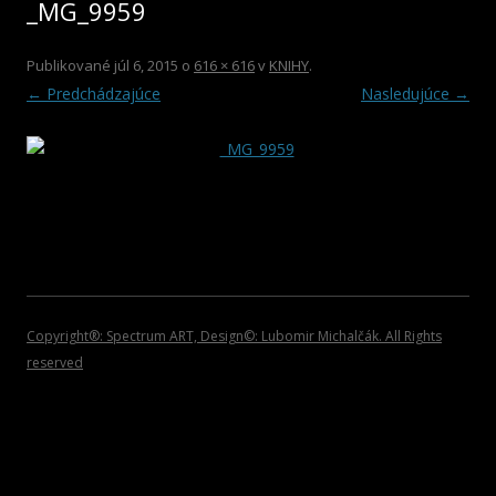
_MG_9959
2012
HOSŤUJÚCI UMELCI
ROCK/POP/JAZZ
DVD NOSIČE
2011
VIANOČNÉ KOLEKCIE
Publikované
júl 6, 2015
o
616 × 616
v
KNIHY
.
← Predchádzajúce
Nasledujúce →
2010
PLAGÁTY
2009
KATALÓGY
2008
POZVÁNKY
2007
2006
2005
Copyright®: Spectrum ART, Design©: Lubomir Michalčák. All Rights
reserved
2004
2002 – 1999