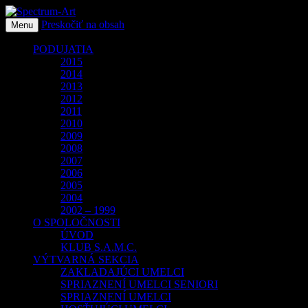
Preskočiť na obsah
O spoločnosti Spectrum Art
Menu
Spectrum-Art
PODUJATIA
2015
2014
2013
2012
2011
2010
2009
2008
2007
2006
2005
2004
2002 – 1999
O SPOLOČNOSTI
ÚVOD
KLUB S.A.M.C.
VÝTVARNÁ SEKCIA
ZAKLADAJÚCI UMELCI
SPRIAZNENÍ UMELCI SENIORI
SPRIAZNENÍ UMELCI