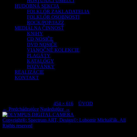
HOSŤUJÚCI UMELCI
HUDOBNÁ SEKCIA
FOLKLÓR ZAKLADATELIA
FOLKLÓR OSOBNOSTI
ROCK/POP/JAZZ
MEDIÁLNA ČINNOSŤ
KNIHY
CD NOSIČE
DVD NOSIČE
VIANOČNÉ KOLEKCIE
PLAGÁTY
KATALÓGY
POZVÁNKY
REALIZÁCIE
KONTAKT
OLYMPUS DIGITAL CAMERA
Publikované
júl 6, 2015
o
454 × 616
v
ÚVOD
.
← Predchádzajúce
Nasledujúce →
Copyright®: Spectrum ART, Design©: Lubomir Michalčák. All
Rights reserved