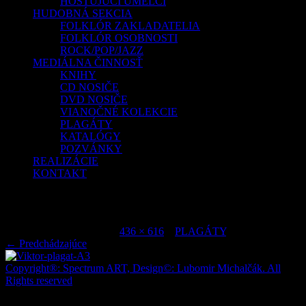
HOSŤUJÚCI UMELCI
HUDOBNÁ SEKCIA
FOLKLÓR ZAKLADATELIA
FOLKLÓR OSOBNOSTI
ROCK/POP/JAZZ
MEDIÁLNA ČINNOSŤ
KNIHY
CD NOSIČE
DVD NOSIČE
VIANOČNÉ KOLEKCIE
PLAGÁTY
KATALÓGY
POZVÁNKY
REALIZÁCIE
KONTAKT
Viktor-plagat-A3
Publikované
júl 6, 2015
o
436 × 616
v
PLAGÁTY
.
← Predchádzajúce
Copyright®: Spectrum ART, Design©: Lubomir Michalčák. All
Rights reserved