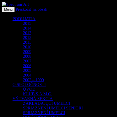
Preskočiť na obsah
O spoločnosti Spectrum Art
Menu
Spectrum-Art
PODUJATIA
2015
2014
2013
2012
2011
2010
2009
2008
2007
2006
2005
2004
2002 – 1999
O SPOLOČNOSTI
ÚVOD
KLUB S.A.M.C.
VÝTVARNÁ SEKCIA
ZAKLADAJÚCI UMELCI
SPRIAZNENÍ UMELCI SENIORI
SPRIAZNENÍ UMELCI