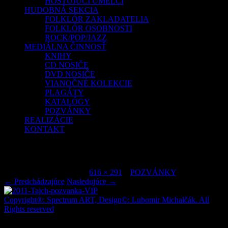
HOSŤUJÚCI UMELCI
HUDOBNÁ SEKCIA
FOLKLÓR ZAKLADATELIA
FOLKLÓR OSOBNOSTI
ROCK/POP/JAZZ
MEDIÁLNA ČINNOSŤ
KNIHY
CD NOSIČE
DVD NOSIČE
VIANOČNÉ KOLEKCIE
PLAGÁTY
KATALÓGY
POZVÁNKY
REALIZÁCIE
KONTAKT
2011-Tajch-pozvanka-VIP
Publikované
júl 6, 2015
o
616 × 291
v
POZVÁNKY
.
← Predchádzajúce
Nasledujúce →
Copyright®: Spectrum ART, Design©: Lubomir Michalčák. All
Rights reserved