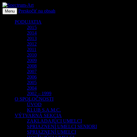
Preskočiť na obsah
O spoločnosti Spectrum Art
Menu
Spectrum-Art
PODUJATIA
2015
2014
2013
2012
2011
2010
2009
2008
2007
2006
2005
2004
2002 – 1999
O SPOLOČNOSTI
ÚVOD
KLUB S.A.M.C.
VÝTVARNÁ SEKCIA
ZAKLADAJÚCI UMELCI
SPRIAZNENÍ UMELCI SENIORI
SPRIAZNENÍ UMELCI