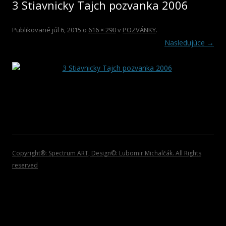
3 Stiavnicky Tajch pozvanka 2006
2012
HOSŤUJÚCI UMELCI
ROCK/POP/JAZZ
DVD NOSIČE
2011
VIANOČNÉ KOLEKCIE
Publikované
júl 6, 2015
o
616 × 290
v
POZVÁNKY
.
Nasledujúce →
2010
PLAGÁTY
2009
KATALÓGY
2008
POZVÁNKY
2007
2006
2005
Copyright®: Spectrum ART, Design©: Lubomir Michalčák. All Rights
reserved
2004
2002 – 1999