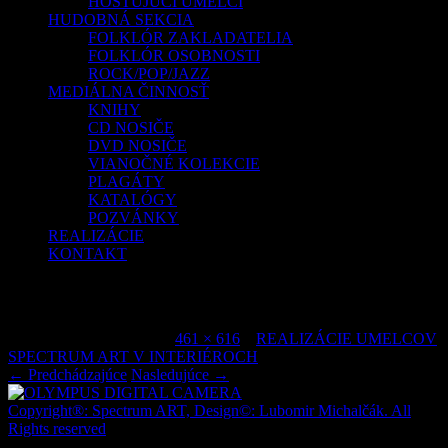
HOSŤUJÚCI UMELCI
HUDOBNÁ SEKCIA
FOLKLÓR ZAKLADATELIA
FOLKLÓR OSOBNOSTI
ROCK/POP/JAZZ
MEDIÁLNA ČINNOSŤ
KNIHY
CD NOSIČE
DVD NOSIČE
VIANOČNÉ KOLEKCIE
PLAGÁTY
KATALÓGY
POZVÁNKY
REALIZÁCIE
KONTAKT
OLYMPUS DIGITAL CAMERA
Publikované
júl 6, 2015
o
461 × 616
v
REALIZÁCIE UMELCOV
SPECTRUM ART V INTERIÉROCH
.
← Predchádzajúce
Nasledujúce →
Copyright®: Spectrum ART, Design©: Lubomir Michalčák. All
Rights reserved