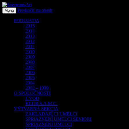
Preskočiť na obsah
O spoločnosti Spectrum Art
Menu
Spectrum-Art
PODUJATIA
2015
2014
2013
2012
2011
2010
2009
2008
2007
2006
2005
2004
2002 – 1999
O SPOLOČNOSTI
ÚVOD
KLUB S.A.M.C.
VÝTVARNÁ SEKCIA
ZAKLADAJÚCI UMELCI
SPRIAZNENÍ UMELCI SENIORI
SPRIAZNENÍ UMELCI